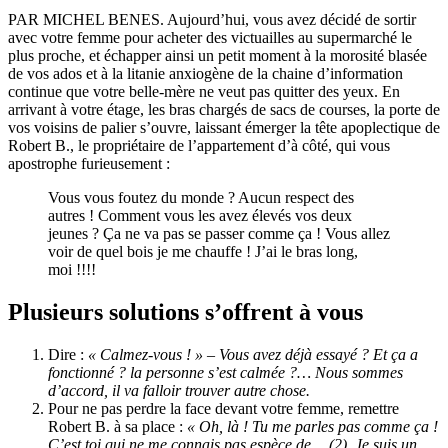
PAR MICHEL BENES. Aujourd’hui, vous avez décidé de sortir
avec votre femme pour acheter des victuailles au supermarché le
plus proche, et échapper ainsi un petit moment à la morosité blasée
de vos ados et à la litanie anxiogène de la chaine d’information
continue que votre belle-mère ne veut pas quitter des yeux. En
arrivant à votre étage, les bras chargés de sacs de courses, la porte de
vos voisins de palier s’ouvre, laissant émerger la tête apoplectique de
Robert B., le propriétaire de l’appartement d’à côté, qui vous
apostrophe furieusement :
Vous vous foutez du monde ? Aucun respect des
autres ! Comment vous les avez élevés vos deux
jeunes ? Ça ne va pas se passer comme ça ! Vous allez
voir de quel bois je me chauffe ! J’ai le bras long,
moi !!!!
Plusieurs solutions s’offrent à vous
Dire :
« Calmez-vous ! » – Vous avez déjà essayé ? Et ça a
fonctionné ? la personne s’est calmée ?… Nous sommes
d’accord, il va falloir trouver autre chose.
Pour ne pas perdre la face devant votre femme, remettre
Robert B. à sa place :
« Oh, là ! Tu me parles pas comme ça !
C’est toi qui ne me connais pas espèce de …(2). Je suis un