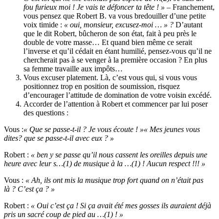
fou furieux moi ! Je vais te défoncer ta tête ! » –
Franchement,
vous pensez que Robert B. va vous bredouiller d’une petite
voix timide :
« oui, monsieur, excusez-moi … » ?
D’autant
que le dit Robert, bûcheron de son état, fait à peu près le
double de votre masse… Et quand bien même ce serait
l’inverse et qu’il cédait en étant humilié, pensez-vous qu’il ne
chercherait pas à se venger à la première occasion ? En plus
sa femme travaille aux impôts…
Vous excuser platement. Là, c’est vous qui, si vous vous
positionnez trop en position de soumission, risquez
d’encourager l’attitude de domination de votre voisin excédé.
Accorder de l’attention à Robert et commencer par lui poser
des questions :
Vous :
« Que se passe-t-il ? Je vous écoute ! »« Mes jeunes vous
dites? que se passe-t-il avec eux ? »
Robert :
« ben y se passe qu’il nous cassent les oreilles depuis une
heure avec leur s…(1) de musique à la …(1) ! Aucun respect !!! »
Vous :
« Ah, ils ont mis la musique trop fort quand on n’était pas
là ? C’est ça ? »
Robert :
« Oui c’est ça ! Si ça avait été mes gosses ils auraient déjà
pris un sacré coup de pied au …(1) ! »