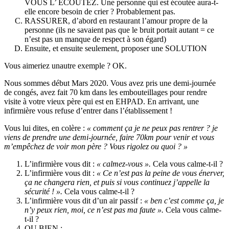
VOUS L’ ECOUTEZ. Une personne qui est écoutée aura-t-
elle encore besoin de crier ? Probablement pas.
RASSURER, d’abord en restaurant l’amour propre de la
personne (ils ne savaient pas que le bruit portait autant = ce
n’est pas un manque de respect à son égard)
Ensuite, et ensuite seulement, proposer une SOLUTION
Vous aimeriez unautre exemple ? OK.
Nous sommes début Mars 2020. Vous avez pris une demi-journée
de congés, avez fait 70 km dans les embouteillages pour rendre
visite à votre vieux père qui est en EHPAD. En arrivant, une
infirmière vous refuse d’entrer dans l’établissement !
Vous lui dites, en colère :
« comment ça je ne peux pas rentrer ? je
viens de prendre une demi-journée, faire 70km pour venir et vous
m’empêchez de voir mon père ? Vous rigolez ou quoi ? »
L’infirmière vous dit :
« calmez-vous ».
Cela vous calme-t-il ?
L’infirmière vous dit :
« Ce n’est pas la peine de vous énerver,
ça ne changera rien, et puis si vous continuez j’appelle la
sécurité ! ».
Cela vous calme-t-il ?
L’infirmière vous dit d’un air passif :
« ben c’est comme ça, je
n’y peux rien, moi, ce n’est pas ma faute ».
Cela vous calme-
t-il ?
OU BIEN :