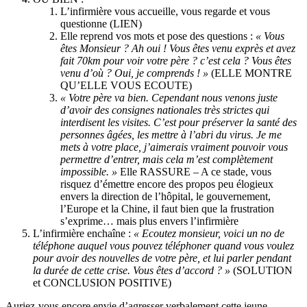
L’infirmière vous accueille, vous regarde et vous
questionne (LIEN)
Elle reprend vos mots et pose des questions :
« Vous
êtes Monsieur ? Ah oui ! Vous êtes venu exprès et avez
fait 70km pour voir votre père ? c’est cela ? Vous êtes
venu d’où ? Oui, je comprends ! »
(ELLE MONTRE
QU’ELLE VOUS ECOUTE)
« Votre père va bien. Cependant nous venons juste
d’avoir des consignes nationales très strictes qui
interdisent les visites. C’est pour préserver la santé des
personnes âgées, les mettre à l’abri du virus.
Je me
mets à votre place, j’aimerais vraiment pouvoir vous
permettre d’entrer, mais cela m’est complètement
impossible. »
Elle RASSURE – A ce stade, vous
risquez d’émettre encore des propos peu élogieux
envers la direction de l’hôpital, le gouvernement,
l’Europe et la Chine, il faut bien que la frustration
s’exprime… mais plus envers l’infirmière
L’infirmière enchaîne :
« Ecoutez monsieur, voici un no de
téléphone auquel vous pouvez téléphoner quand vous voulez
pour avoir des nouvelles de votre père, et lui parler pendant
la durée de cette crise. Vous êtes d’accord ? »
(SOLUTION
et CONCLUSION POSITIVE)
Auriez-vous encore envie d’agresser verbalement cette jeune