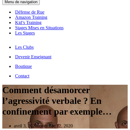
Menu de navigation
Défense de Rue
Amazon Training
Kid’s Training
Stages Mises en Situations
Les Stages
Les Clubs
Devenir Enseignant
Boutique
Contact
Comment désamorcer
l’agressivité verbale ? En
confinement par exemple…
avril 3, 2020
novembre 12, 2020