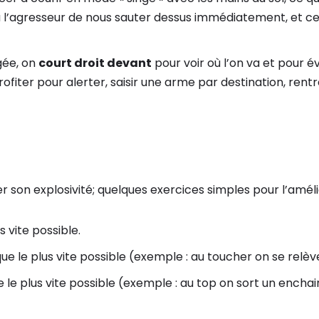
i à l’agresseur de nous sauter dessus immédiatement, et ce 
gée, on
court droit devant
pour voir où l’on va et pour é
rofiter pour alerter, saisir une arme par destination, ren
ller son explosivité; quelques exercices simples pour l’améli
us vite possible.
que le plus vite possible (exemple : au toucher on se relè
e le plus vite possible (exemple : au top on sort un ench