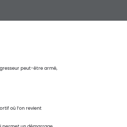
 (agresseur peut-être armé,
tif où l’on revient
qui permet un démarrage