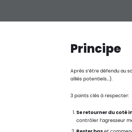
Principe
Après s’être défendu au sol
alliés potentiels…).
3 points clés à respecter:
Se retourner du coté i
contrôler l’agresseur m
Rester bas
et commencer