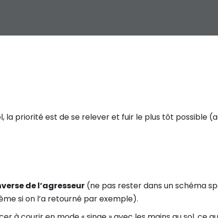
, la priorité est de se relever et fuir le plus tôt possible
nverse de l’agresseur
(ne pas rester dans un schéma spor
ême si on l’a retourné par exemple).
 à courir en mode « singe » avec les mains au sol, ce 