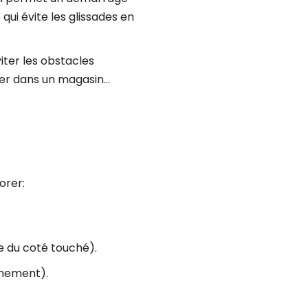
qui évite les glissades en
viter les obstacles
trer dans un magasin…
orer:
ve du coté touché).
ainement).